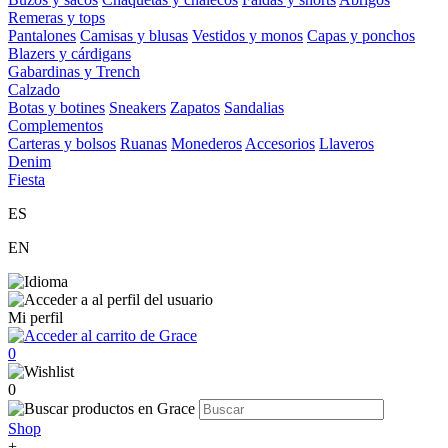
Remeras y tops
Pantalones
Camisas y blusas
Vestidos y monos
Capas y ponchos
Blazers y cárdigans
Gabardinas y Trench
Calzado
Botas y botines
Sneakers
Zapatos
Sandalias
Complementos
Carteras y bolsos
Ruanas
Monederos
Accesorios
Llaveros
Denim
Fiesta
ES
EN
Mi perfil
0
0
Shop
+