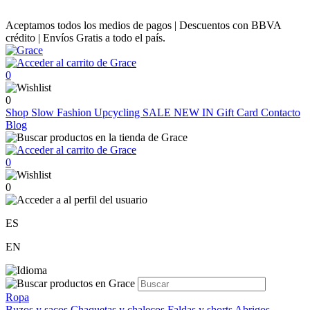
Aceptamos todos los medios de pagos | Descuentos con BBVA
crédito | Envíos Gratis a todo el país.
0
0
Shop
Slow Fashion
Upcycling
SALE
NEW IN
Gift Card
Contacto
Blog
0
0
ES
EN
Ropa
Buzos y sacos
Chaquetas y chalecos
Faldas y shorts
Abrigos