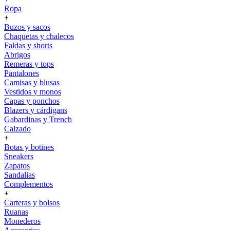
Ropa
+
Buzos y sacos
Chaquetas y chalecos
Faldas y shorts
Abrigos
Remeras y tops
Pantalones
Camisas y blusas
Vestidos y monos
Capas y ponchos
Blazers y cárdigans
Gabardinas y Trench
Calzado
+
Botas y botines
Sneakers
Zapatos
Sandalias
Complementos
+
Carteras y bolsos
Ruanas
Monederos