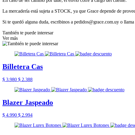
En caso de ser cambio por talle, el envío corre a cargo del cliente.
La mercadería está sujeta a STOCK, ya que Grace depende de provee
Si te quedó alguna duda, escribinos a pedidos@grace.com.uy o llama
También te puede interesar
Ver más
Billetera Cas
$ 3.980
$ 2.388
Blazer Jaspeado
$ 4.990
$ 2.994