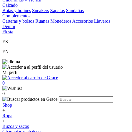
Calzado
Botas y botines
Sneakers
Zapatos
Sandalias
Complementos
Carteras y bolsos
Ruanas
Monederos
Accesorios
Llaveros
Denim
Fiesta
ES
EN
Mi perfil
0
0
Shop
+
Ropa
+
Buzos y sacos
Chaquetas y chalecos