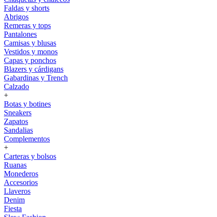
Faldas y shorts
Abrigos
Remeras y tops
Pantalones
Camisas y blusas
Vestidos y monos
Capas y ponchos
Blazers y cárdigans
Gabardinas y Trench
Calzado
+
Botas y botines
Sneakers
Zapatos
Sandalias
Complementos
+
Carteras y bolsos
Ruanas
Monederos
Accesorios
Llaveros
Denim
Fiesta