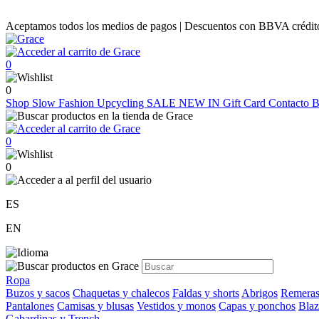
Aceptamos todos los medios de pagos | Descuentos con BBVA crédito |
0
0
Shop
Slow Fashion
Upcycling
SALE
NEW IN
Gift Card
Contacto
B
0
0
ES
EN
Ropa
Buzos y sacos
Chaquetas y chalecos
Faldas y shorts
Abrigos
Remeras
Pantalones
Camisas y blusas
Vestidos y monos
Capas y ponchos
Blaz
Gabardinas y Trench