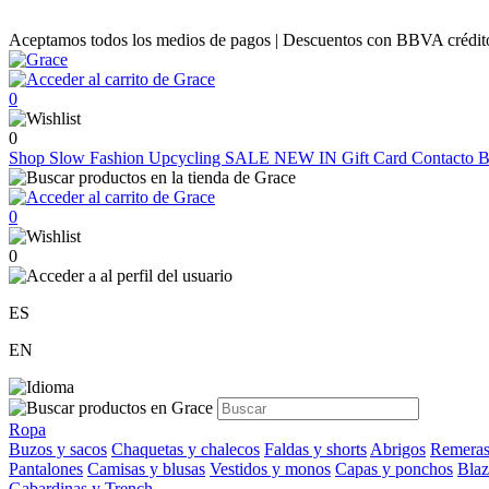
Aceptamos todos los medios de pagos | Descuentos con BBVA crédito |
0
0
Shop
Slow Fashion
Upcycling
SALE
NEW IN
Gift Card
Contacto
B
0
0
ES
EN
Ropa
Buzos y sacos
Chaquetas y chalecos
Faldas y shorts
Abrigos
Remeras
Pantalones
Camisas y blusas
Vestidos y monos
Capas y ponchos
Blaz
Gabardinas y Trench