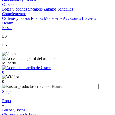
Calzado
Botas y botines
Sneakers
Zapatos
Sandalias
Complementos
Carteras y bolsos
Ruanas
Monederos
Accesorios
Llaveros
Denim
Fiesta
ES
EN
Mi perfil
0
0
Shop
+
Ropa
+
Buzos y sacos
Chaquetas y chalecos