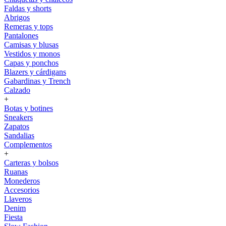
Faldas y shorts
Abrigos
Remeras y tops
Pantalones
Camisas y blusas
Vestidos y monos
Capas y ponchos
Blazers y cárdigans
Gabardinas y Trench
Calzado
+
Botas y botines
Sneakers
Zapatos
Sandalias
Complementos
+
Carteras y bolsos
Ruanas
Monederos
Accesorios
Llaveros
Denim
Fiesta