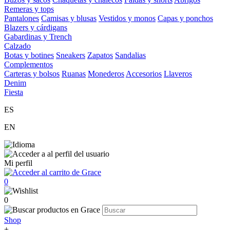
Remeras y tops
Pantalones
Camisas y blusas
Vestidos y monos
Capas y ponchos
Blazers y cárdigans
Gabardinas y Trench
Calzado
Botas y botines
Sneakers
Zapatos
Sandalias
Complementos
Carteras y bolsos
Ruanas
Monederos
Accesorios
Llaveros
Denim
Fiesta
ES
EN
Mi perfil
0
0
Shop
+