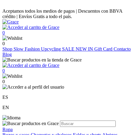
Aceptamos todos los medios de pagos | Descuentos con BBVA
crédito | Envíos Gratis a todo el país.
0
0
Shop
Slow Fashion
Upcycling
SALE
NEW IN
Gift Card
Contacto
Blog
0
0
ES
EN
Ropa
Buzos y sacos
Chaquetas y chalecos
Faldas y shorts
Abrigos