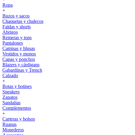
Ropa
+
Buzos y sacos
Chaquetas y chalecos
Faldas y shorts
Abrigos
Remeras y tops
Pantalones
Camisas y blusas
Vestidos y monos
Capas y ponchos
Blazers y cárdigans
Gabardinas y Trench
Calzado
+
Botas y botines
Sneakers
Zapatos
Sandalias
Complementos
+
Carteras y bolsos
Ruanas
Monederos