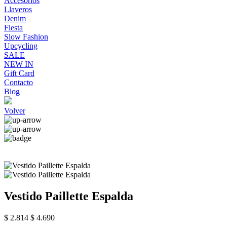
Accesorios
Llaveros
Denim
Fiesta
Slow Fashion
Upcycling
SALE
NEW IN
Gift Card
Contacto
Blog
Volver
Vestido Paillette Espalda
$ 2.814
$ 4.690