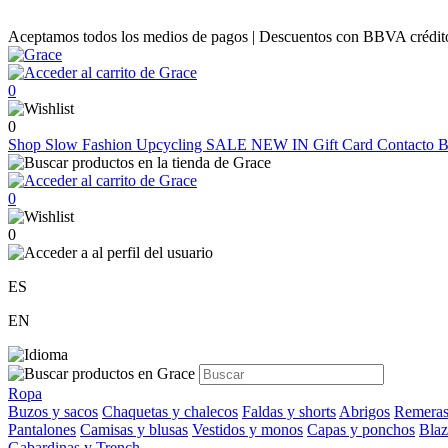
Aceptamos todos los medios de pagos | Descuentos con BBVA crédito |
0
0
Shop
Slow Fashion
Upcycling
SALE
NEW IN
Gift Card
Contacto
B
0
0
ES
EN
Ropa
Buzos y sacos
Chaquetas y chalecos
Faldas y shorts
Abrigos
Remeras
Pantalones
Camisas y blusas
Vestidos y monos
Capas y ponchos
Blaz
Gabardinas y Trench