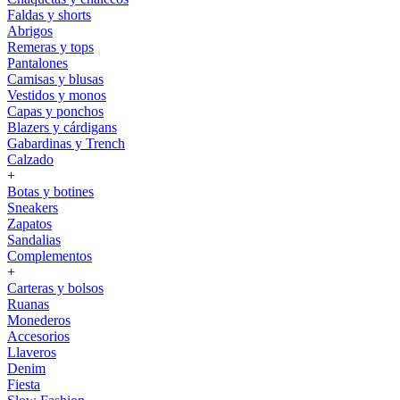
Faldas y shorts
Abrigos
Remeras y tops
Pantalones
Camisas y blusas
Vestidos y monos
Capas y ponchos
Blazers y cárdigans
Gabardinas y Trench
Calzado
+
Botas y botines
Sneakers
Zapatos
Sandalias
Complementos
+
Carteras y bolsos
Ruanas
Monederos
Accesorios
Llaveros
Denim
Fiesta