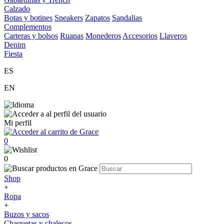
Calzado
Botas y botines
Sneakers
Zapatos
Sandalias
Complementos
Carteras y bolsos
Ruanas
Monederos
Accesorios
Llaveros
Denim
Fiesta
ES
EN
Mi perfil
0
0
Shop
+
Ropa
+
Buzos y sacos
Chaquetas y chalecos