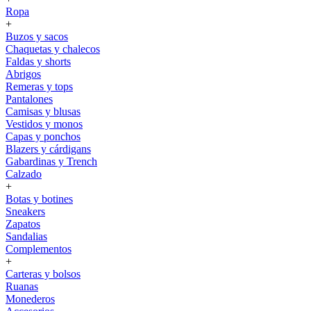
Ropa
+
Buzos y sacos
Chaquetas y chalecos
Faldas y shorts
Abrigos
Remeras y tops
Pantalones
Camisas y blusas
Vestidos y monos
Capas y ponchos
Blazers y cárdigans
Gabardinas y Trench
Calzado
+
Botas y botines
Sneakers
Zapatos
Sandalias
Complementos
+
Carteras y bolsos
Ruanas
Monederos