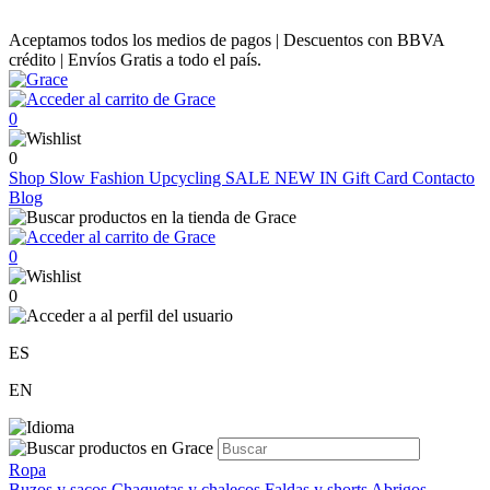
Aceptamos todos los medios de pagos | Descuentos con BBVA
crédito | Envíos Gratis a todo el país.
0
0
Shop
Slow Fashion
Upcycling
SALE
NEW IN
Gift Card
Contacto
Blog
0
0
ES
EN
Ropa
Buzos y sacos
Chaquetas y chalecos
Faldas y shorts
Abrigos