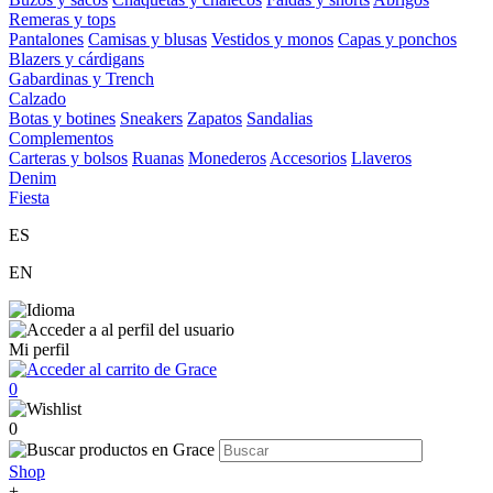
Remeras y tops
Pantalones
Camisas y blusas
Vestidos y monos
Capas y ponchos
Blazers y cárdigans
Gabardinas y Trench
Calzado
Botas y botines
Sneakers
Zapatos
Sandalias
Complementos
Carteras y bolsos
Ruanas
Monederos
Accesorios
Llaveros
Denim
Fiesta
ES
EN
Mi perfil
0
0
Shop
+