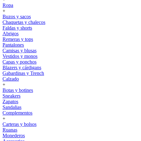
Ropa
+
Buzos y sacos
Chaquetas y chalecos
Faldas y shorts
Abrigos
Remeras y tops
Pantalones
Camisas y blusas
Vestidos y monos
Capas y ponchos
Blazers y cárdigans
Gabardinas y Trench
Calzado
+
Botas y botines
Sneakers
Zapatos
Sandalias
Complementos
+
Carteras y bolsos
Ruanas
Monederos