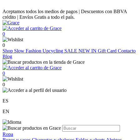
Aceptamos todos los medios de pagos | Descuentos con BBVA
crédito | Envíos Gratis a todo el país.
0
0
Shop
Slow Fashion
Upcycling
SALE
NEW IN
Gift Card
Contacto
Blog
0
0
ES
EN
Ropa
Buzos y sacos
Chaquetas y chalecos
Faldas y shorts
Abrigos