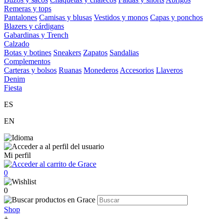
Remeras y tops
Pantalones
Camisas y blusas
Vestidos y monos
Capas y ponchos
Blazers y cárdigans
Gabardinas y Trench
Calzado
Botas y botines
Sneakers
Zapatos
Sandalias
Complementos
Carteras y bolsos
Ruanas
Monederos
Accesorios
Llaveros
Denim
Fiesta
ES
EN
Mi perfil
0
0
Shop
+