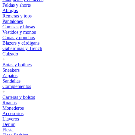
Faldas y shorts
Abrigos
Remeras y tops
Pantalones
Camisas y blusas
Vestidos y monos
Capas y ponchos
Blazers y cárdigans
Gabardinas y Trench
Calzado
+
Botas y botines
Sneakers
Zapatos
Sandalias
Complementos
+
Carteras y bolsos
Ruanas
Monederos
Accesorios
Llaveros
Denim
Fiesta