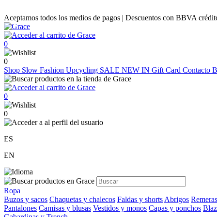
Aceptamos todos los medios de pagos | Descuentos con BBVA crédito |
0
0
Shop
Slow Fashion
Upcycling
SALE
NEW IN
Gift Card
Contacto
B
0
0
ES
EN
Ropa
Buzos y sacos
Chaquetas y chalecos
Faldas y shorts
Abrigos
Remeras
Pantalones
Camisas y blusas
Vestidos y monos
Capas y ponchos
Blaz
Gabardinas y Trench