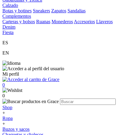
Calzado
Botas y botines
Sneakers
Zapatos
Sandalias
Complementos
Carteras y bolsos
Ruanas
Monederos
Accesorios
Llaveros
Denim
Fiesta
ES
EN
Mi perfil
0
0
Shop
+
Ropa
+
Buzos y sacos
Chaquetas y chalecos