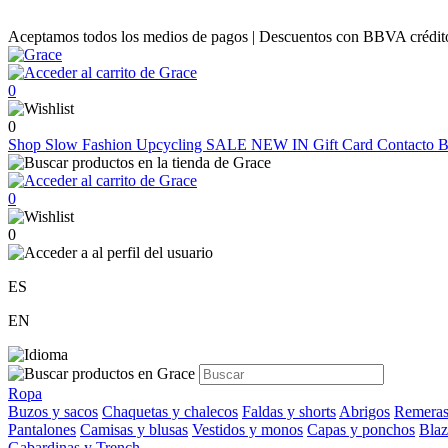
Aceptamos todos los medios de pagos | Descuentos con BBVA crédito |
0
0
Shop
Slow Fashion
Upcycling
SALE
NEW IN
Gift Card
Contacto
B
0
0
ES
EN
Ropa
Buzos y sacos
Chaquetas y chalecos
Faldas y shorts
Abrigos
Remeras
Pantalones
Camisas y blusas
Vestidos y monos
Capas y ponchos
Blaz
Gabardinas y Trench