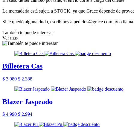
En caso de ser cambio por talle, el envío corre a cargo del cliente.
La mercadería está sujeta a STOCK, ya que Grace depende de provee
Si te quedó alguna duda, escribinos a pedidos@grace.com.uy o llama
También te puede interesar
Ver más
Billetera Cas
$ 3.980
$ 2.388
Blazer Jaspeado
$ 4.990
$ 2.994