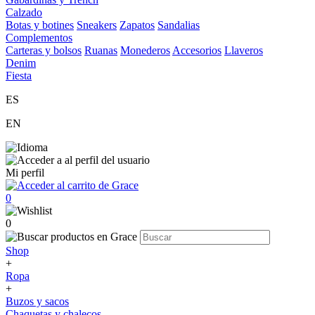
Calzado
Botas y botines
Sneakers
Zapatos
Sandalias
Complementos
Carteras y bolsos
Ruanas
Monederos
Accesorios
Llaveros
Denim
Fiesta
ES
EN
Mi perfil
0
0
Shop
+
Ropa
+
Buzos y sacos
Chaquetas y chalecos