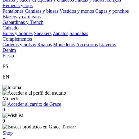
Remeras y tops
Pantalones
Camisas y blusas
Vestidos y monos
Capas y ponchos
Blazers y cárdigans
Gabardinas y Trench
Calzado
Botas y botines
Sneakers
Zapatos
Sandalias
Complementos
Carteras y bolsos
Ruanas
Monederos
Accesorios
Llaveros
Denim
Fiesta
ES
EN
Mi perfil
0
0
Shop
+