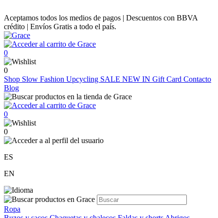
Aceptamos todos los medios de pagos | Descuentos con BBVA
crédito | Envíos Gratis a todo el país.
0
0
Shop
Slow Fashion
Upcycling
SALE
NEW IN
Gift Card
Contacto
Blog
0
0
ES
EN
Ropa
Buzos y sacos
Chaquetas y chalecos
Faldas y shorts
Abrigos