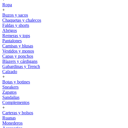
Ropa
+
Buzos y sacos
Chaquetas y chalecos
Faldas y shorts
Abrigos
Remeras y tops
Pantalones
Camisas y blusas
Vestidos y monos
Capas y ponchos
Blazers y cárdigans
Gabardinas y Trench
Calzado
+
Botas y botines
Sneakers
Zapatos
Sandalias
Complementos
+
Carteras y bolsos
Ruanas
Monederos