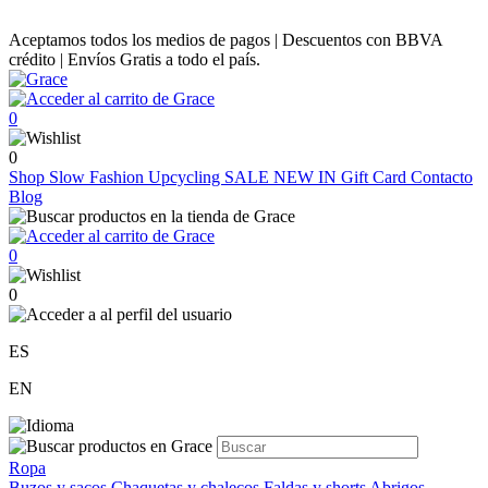
Aceptamos todos los medios de pagos | Descuentos con BBVA
crédito | Envíos Gratis a todo el país.
0
0
Shop
Slow Fashion
Upcycling
SALE
NEW IN
Gift Card
Contacto
Blog
0
0
ES
EN
Ropa
Buzos y sacos
Chaquetas y chalecos
Faldas y shorts
Abrigos