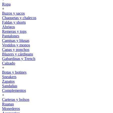
Ropa
+
Buzos y sacos
Chaquetas y chalecos
Faldas y shorts
Abrigos
Remeras y tops
Pantalones
Camisas y blusas
Vestidos y monos
Capas y ponchos
Blazers y cárdigans
Gabardinas y Trench
Calzado
+
Botas y botines
Sneakers
Zapatos
Sandalias
Complementos
+
Carteras y bolsos
Ruanas
Monederos