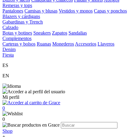
Remeras y tops
Pantalones
Camisas y blusas
Vestidos y monos
Capas y ponchos
Blazers y cárdigans
Gabardinas y Trench
Calzado
Botas y botines
Sneakers
Zapatos
Sandalias
Complementos
Carteras y bolsos
Ruanas
Monederos
Accesorios
Llaveros
Denim
Fiesta
ES
EN
Mi perfil
0
0
Shop
+