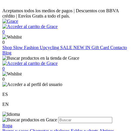
Aceptamos todos los medios de pagos | Descuentos con BBVA
crédito | Envíos Gratis a todo el país.
0
0
Shop
Slow Fashion
Upcycling
SALE
NEW IN
Gift Card
Contacto
Blog
0
0
ES
EN
Ropa
Buzos y sacos
Chaquetas y chalecos
Faldas y shorts
Abrigos