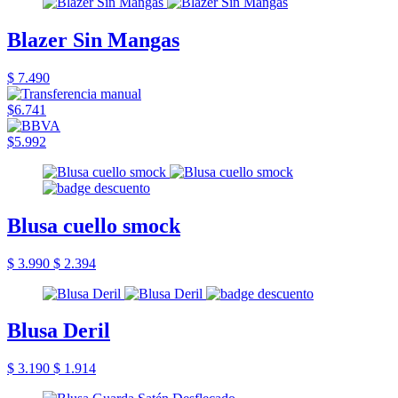
Blazer Sin Mangas
$ 7.490
$6.741
$5.992
Blusa cuello smock
$ 3.990
$ 2.394
Blusa Deril
$ 3.190
$ 1.914