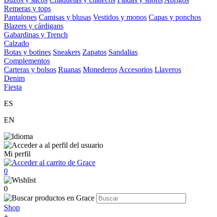
Remeras y tops
Pantalones
Camisas y blusas
Vestidos y monos
Capas y ponchos
Blazers y cárdigans
Gabardinas y Trench
Calzado
Botas y botines
Sneakers
Zapatos
Sandalias
Complementos
Carteras y bolsos
Ruanas
Monederos
Accesorios
Llaveros
Denim
Fiesta
ES
EN
Mi perfil
0
0
Shop
+