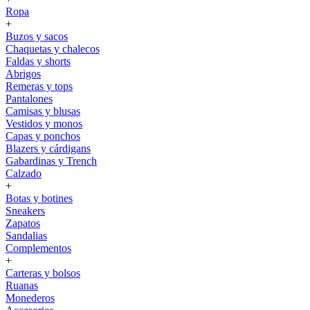
Ropa
+
Buzos y sacos
Chaquetas y chalecos
Faldas y shorts
Abrigos
Remeras y tops
Pantalones
Camisas y blusas
Vestidos y monos
Capas y ponchos
Blazers y cárdigans
Gabardinas y Trench
Calzado
+
Botas y botines
Sneakers
Zapatos
Sandalias
Complementos
+
Carteras y bolsos
Ruanas
Monederos