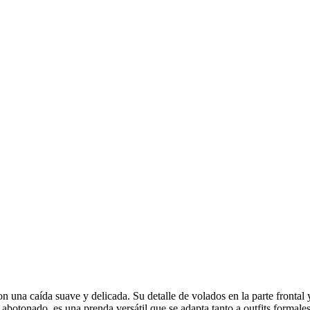
 una caída suave y delicada. Su detalle de volados en la parte frontal 
abotonado, es una prenda versátil que se adapta tanto a outfits formal