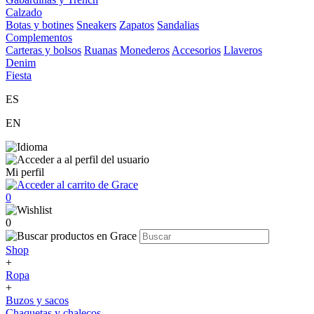
Calzado
Botas y botines
Sneakers
Zapatos
Sandalias
Complementos
Carteras y bolsos
Ruanas
Monederos
Accesorios
Llaveros
Denim
Fiesta
ES
EN
Mi perfil
0
0
Shop
+
Ropa
+
Buzos y sacos
Chaquetas y chalecos