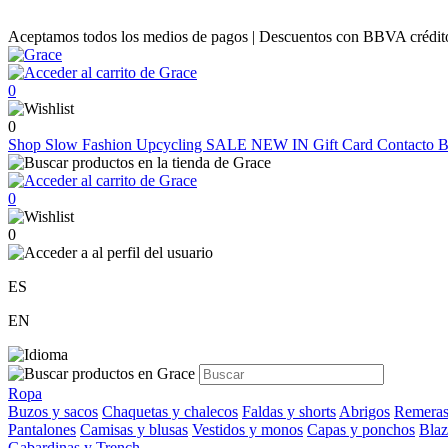
Aceptamos todos los medios de pagos | Descuentos con BBVA crédito |
0
0
Shop
Slow Fashion
Upcycling
SALE
NEW IN
Gift Card
Contacto
B
0
0
ES
EN
Ropa
Buzos y sacos
Chaquetas y chalecos
Faldas y shorts
Abrigos
Remeras
Pantalones
Camisas y blusas
Vestidos y monos
Capas y ponchos
Blaz
Gabardinas y Trench