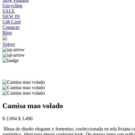
Slow Fashion
Upcycling
SALE
NEW IN
Gift Card
Contacto
Blog
Volver
Camisa mao volado
$ 2.094
$ 3.490
Blusa de diseño elegante y femenino, confeccionada en tela liviana con
romántico, ideal para elevar cualquier look. De manga larga con puño 