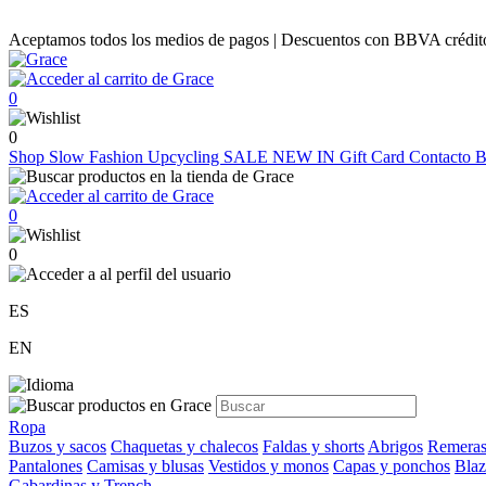
Aceptamos todos los medios de pagos | Descuentos con BBVA crédito |
0
0
Shop
Slow Fashion
Upcycling
SALE
NEW IN
Gift Card
Contacto
B
0
0
ES
EN
Ropa
Buzos y sacos
Chaquetas y chalecos
Faldas y shorts
Abrigos
Remeras
Pantalones
Camisas y blusas
Vestidos y monos
Capas y ponchos
Blaz
Gabardinas y Trench