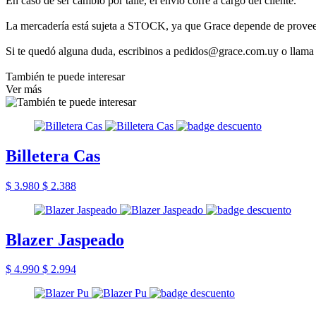
En caso de ser cambio por talle, el envío corre a cargo del cliente.
La mercadería está sujeta a STOCK, ya que Grace depende de provee
Si te quedó alguna duda, escribinos a pedidos@grace.com.uy o llama
También te puede interesar
Ver más
Billetera Cas
$ 3.980
$ 2.388
Blazer Jaspeado
$ 4.990
$ 2.994