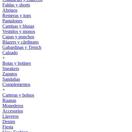
Faldas y shorts
Abrigos
Remeras y tops
Pantalones
Camisas y blusas
Vestidos y monos
Capas y ponchos
Blazers y cárdigans
Gabardinas y Trench
Calzado
+
Botas y botines
Sneakers
Zapatos
Sandalias
Complementos
+
Carteras y bolsos
Ruanas
Monederos
Accesorios
Llaveros
Denim
Fiesta