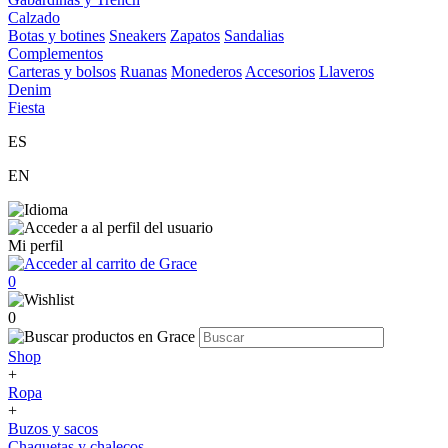
Calzado
Botas y botines
Sneakers
Zapatos
Sandalias
Complementos
Carteras y bolsos
Ruanas
Monederos
Accesorios
Llaveros
Denim
Fiesta
ES
EN
Mi perfil
0
0
Shop
+
Ropa
+
Buzos y sacos
Chaquetas y chalecos