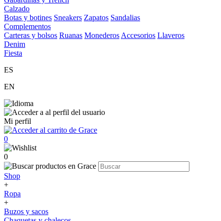
Calzado
Botas y botines
Sneakers
Zapatos
Sandalias
Complementos
Carteras y bolsos
Ruanas
Monederos
Accesorios
Llaveros
Denim
Fiesta
ES
EN
Mi perfil
0
0
Shop
+
Ropa
+
Buzos y sacos
Chaquetas y chalecos