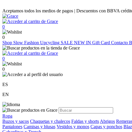
Aceptamos todos los medios de pagos | Descuentos con BBVA crédito |
0
0
Shop
Slow Fashion
Upcycling
SALE
NEW IN
Gift Card
Contacto
B
0
0
ES
EN
Ropa
Buzos y sacos
Chaquetas y chalecos
Faldas y shorts
Abrigos
Remeras
Pantalones
Camisas y blusas
Vestidos y monos
Capas y ponchos
Blaz
Gabardinas y Trench