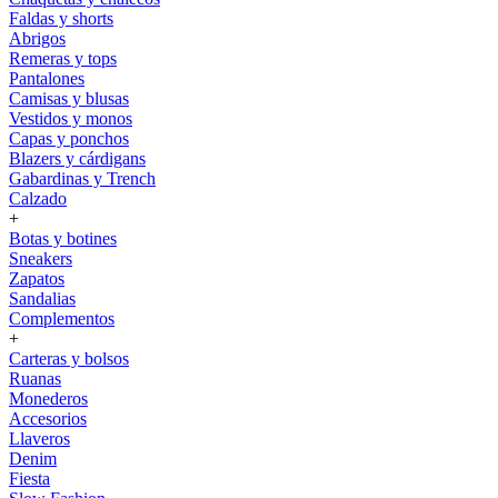
Faldas y shorts
Abrigos
Remeras y tops
Pantalones
Camisas y blusas
Vestidos y monos
Capas y ponchos
Blazers y cárdigans
Gabardinas y Trench
Calzado
+
Botas y botines
Sneakers
Zapatos
Sandalias
Complementos
+
Carteras y bolsos
Ruanas
Monederos
Accesorios
Llaveros
Denim
Fiesta