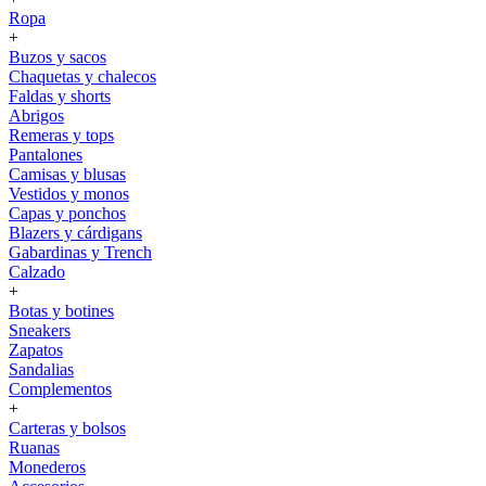
Ropa
+
Buzos y sacos
Chaquetas y chalecos
Faldas y shorts
Abrigos
Remeras y tops
Pantalones
Camisas y blusas
Vestidos y monos
Capas y ponchos
Blazers y cárdigans
Gabardinas y Trench
Calzado
+
Botas y botines
Sneakers
Zapatos
Sandalias
Complementos
+
Carteras y bolsos
Ruanas
Monederos