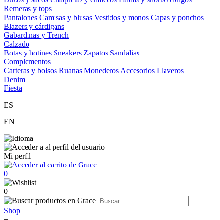
Remeras y tops
Pantalones
Camisas y blusas
Vestidos y monos
Capas y ponchos
Blazers y cárdigans
Gabardinas y Trench
Calzado
Botas y botines
Sneakers
Zapatos
Sandalias
Complementos
Carteras y bolsos
Ruanas
Monederos
Accesorios
Llaveros
Denim
Fiesta
ES
EN
Mi perfil
0
0
Shop
+