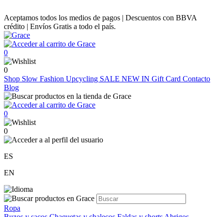
Aceptamos todos los medios de pagos | Descuentos con BBVA
crédito | Envíos Gratis a todo el país.
0
0
Shop
Slow Fashion
Upcycling
SALE
NEW IN
Gift Card
Contacto
Blog
0
0
ES
EN
Ropa
Buzos y sacos
Chaquetas y chalecos
Faldas y shorts
Abrigos