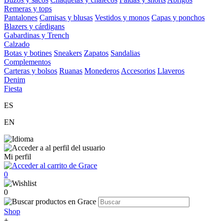
Remeras y tops
Pantalones
Camisas y blusas
Vestidos y monos
Capas y ponchos
Blazers y cárdigans
Gabardinas y Trench
Calzado
Botas y botines
Sneakers
Zapatos
Sandalias
Complementos
Carteras y bolsos
Ruanas
Monederos
Accesorios
Llaveros
Denim
Fiesta
ES
EN
Mi perfil
0
0
Shop
+