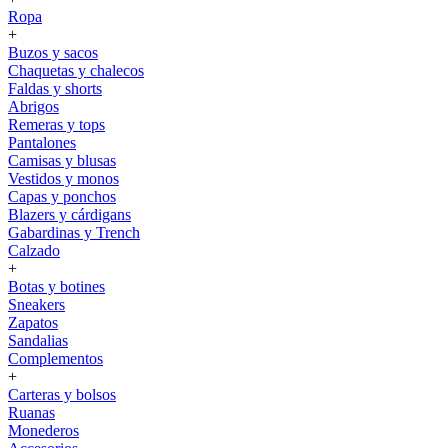
Ropa
+
Buzos y sacos
Chaquetas y chalecos
Faldas y shorts
Abrigos
Remeras y tops
Pantalones
Camisas y blusas
Vestidos y monos
Capas y ponchos
Blazers y cárdigans
Gabardinas y Trench
Calzado
+
Botas y botines
Sneakers
Zapatos
Sandalias
Complementos
+
Carteras y bolsos
Ruanas
Monederos