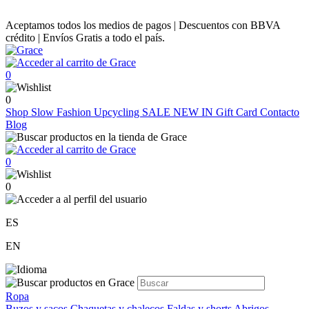
Aceptamos todos los medios de pagos | Descuentos con BBVA
crédito | Envíos Gratis a todo el país.
0
0
Shop
Slow Fashion
Upcycling
SALE
NEW IN
Gift Card
Contacto
Blog
0
0
ES
EN
Ropa
Buzos y sacos
Chaquetas y chalecos
Faldas y shorts
Abrigos