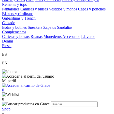
Remeras y tops
Pantalones
Camisas y blusas
Vestidos y monos
Capas y ponchos
Blazers y cárdigans
Gabardinas y Trench
Calzado
Botas y botines
Sneakers
Zapatos
Sandalias
Complementos
Carteras y bolsos
Ruanas
Monederos
Accesorios
Llaveros
Denim
Fiesta
ES
EN
Mi perfil
0
0
Shop
+