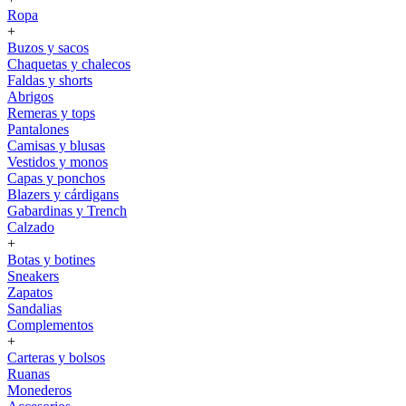
Ropa
+
Buzos y sacos
Chaquetas y chalecos
Faldas y shorts
Abrigos
Remeras y tops
Pantalones
Camisas y blusas
Vestidos y monos
Capas y ponchos
Blazers y cárdigans
Gabardinas y Trench
Calzado
+
Botas y botines
Sneakers
Zapatos
Sandalias
Complementos
+
Carteras y bolsos
Ruanas
Monederos