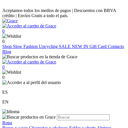
Aceptamos todos los medios de pagos | Descuentos con BBVA
crédito | Envíos Gratis a todo el país.
0
0
Shop
Slow Fashion
Upcycling
SALE
NEW IN
Gift Card
Contacto
Blog
0
0
ES
EN
Ropa
Buzos y sacos
Chaquetas y chalecos
Faldas y shorts
Abrigos