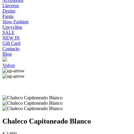
Accesorios
Llaveros
Denim
Fiesta
Slow Fashion
Upcycling
SALE
NEW IN
Gift Card
Contacto
Blog
Volver
Chaleco Capitoneado Blanco
$ 2.890