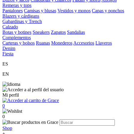
Remeras y tops
Pantalones
Camisas y blusas
Vestidos y monos
Capas y ponchos
Blazers y cárdigans
Gabardinas y Trench
Calzado
Botas y botines
Sneakers
Zapatos
Sandalias
Complementos
Carteras y bolsos
Ruanas
Monederos
Accesorios
Llaveros
Denim
Fiesta
ES
EN
Mi perfil
0
0
Shop
+