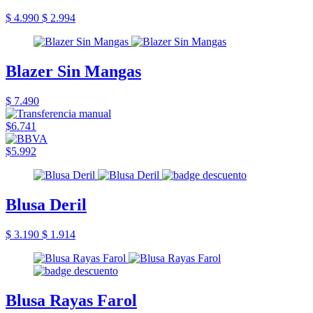
$ 4.990
$ 2.994
Blazer Sin Mangas
$ 7.490
$6.741
$5.992
Blusa Deril
$ 3.190
$ 1.914
Blusa Rayas Farol