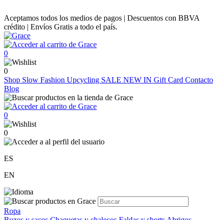
Aceptamos todos los medios de pagos | Descuentos con BBVA
crédito | Envíos Gratis a todo el país.
0
0
Shop
Slow Fashion
Upcycling
SALE
NEW IN
Gift Card
Contacto
Blog
0
0
ES
EN
Ropa
Buzos y sacos
Chaquetas y chalecos
Faldas y shorts
Abrigos