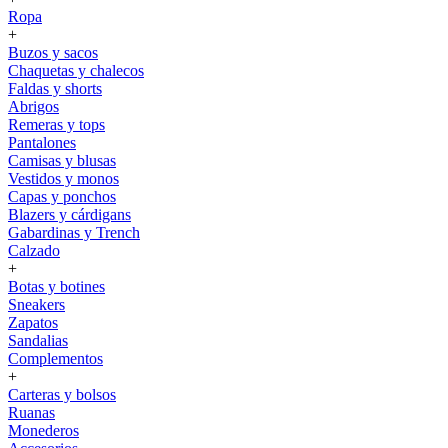
Ropa
+
Buzos y sacos
Chaquetas y chalecos
Faldas y shorts
Abrigos
Remeras y tops
Pantalones
Camisas y blusas
Vestidos y monos
Capas y ponchos
Blazers y cárdigans
Gabardinas y Trench
Calzado
+
Botas y botines
Sneakers
Zapatos
Sandalias
Complementos
+
Carteras y bolsos
Ruanas
Monederos