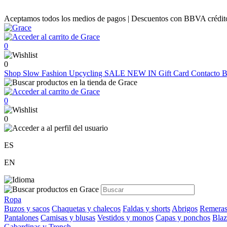
Aceptamos todos los medios de pagos | Descuentos con BBVA crédito |
0
0
Shop
Slow Fashion
Upcycling
SALE
NEW IN
Gift Card
Contacto
B
0
0
ES
EN
Ropa
Buzos y sacos
Chaquetas y chalecos
Faldas y shorts
Abrigos
Remeras
Pantalones
Camisas y blusas
Vestidos y monos
Capas y ponchos
Blaz
Gabardinas y Trench