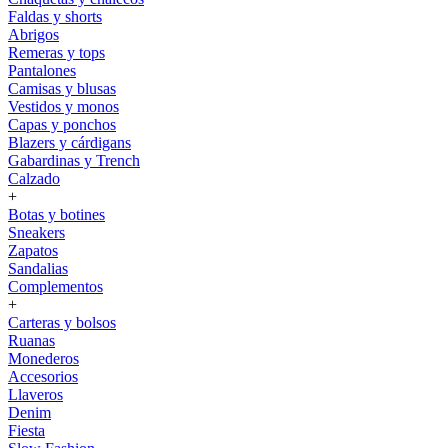
Faldas y shorts
Abrigos
Remeras y tops
Pantalones
Camisas y blusas
Vestidos y monos
Capas y ponchos
Blazers y cárdigans
Gabardinas y Trench
Calzado
+
Botas y botines
Sneakers
Zapatos
Sandalias
Complementos
+
Carteras y bolsos
Ruanas
Monederos
Accesorios
Llaveros
Denim
Fiesta