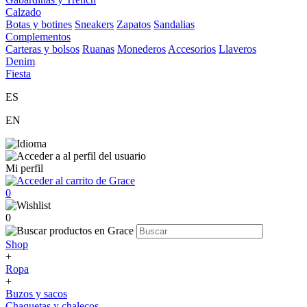
Calzado
Botas y botines
Sneakers
Zapatos
Sandalias
Complementos
Carteras y bolsos
Ruanas
Monederos
Accesorios
Llaveros
Denim
Fiesta
ES
EN
Mi perfil
0
0
Shop
+
Ropa
+
Buzos y sacos
Chaquetas y chalecos