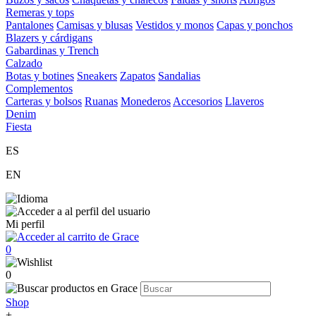
Remeras y tops
Pantalones
Camisas y blusas
Vestidos y monos
Capas y ponchos
Blazers y cárdigans
Gabardinas y Trench
Calzado
Botas y botines
Sneakers
Zapatos
Sandalias
Complementos
Carteras y bolsos
Ruanas
Monederos
Accesorios
Llaveros
Denim
Fiesta
ES
EN
Mi perfil
0
0
Shop
+