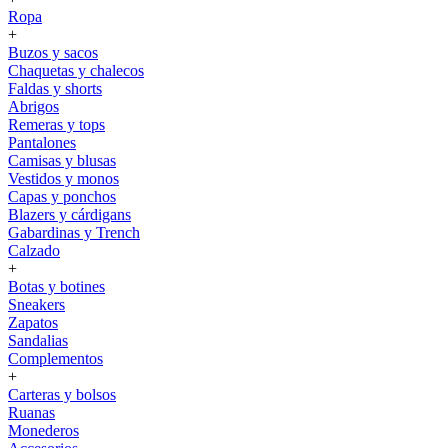
Ropa
+
Buzos y sacos
Chaquetas y chalecos
Faldas y shorts
Abrigos
Remeras y tops
Pantalones
Camisas y blusas
Vestidos y monos
Capas y ponchos
Blazers y cárdigans
Gabardinas y Trench
Calzado
+
Botas y botines
Sneakers
Zapatos
Sandalias
Complementos
+
Carteras y bolsos
Ruanas
Monederos