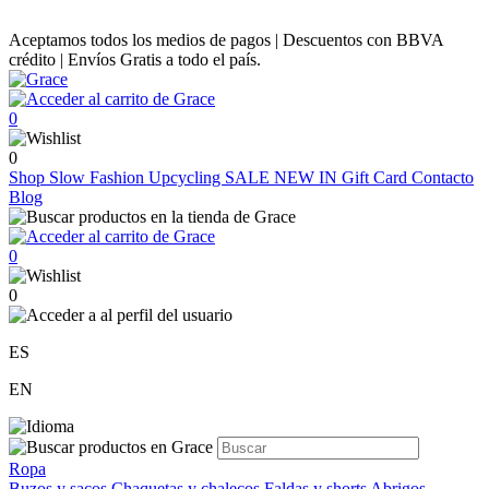
Aceptamos todos los medios de pagos | Descuentos con BBVA
crédito | Envíos Gratis a todo el país.
0
0
Shop
Slow Fashion
Upcycling
SALE
NEW IN
Gift Card
Contacto
Blog
0
0
ES
EN
Ropa
Buzos y sacos
Chaquetas y chalecos
Faldas y shorts
Abrigos