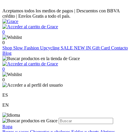
Aceptamos todos los medios de pagos | Descuentos con BBVA
crédito | Envíos Gratis a todo el país.
0
0
Shop
Slow Fashion
Upcycling
SALE
NEW IN
Gift Card
Contacto
Blog
0
0
ES
EN
Ropa
Buzos y sacos
Chaquetas y chalecos
Faldas y shorts
Abrigos