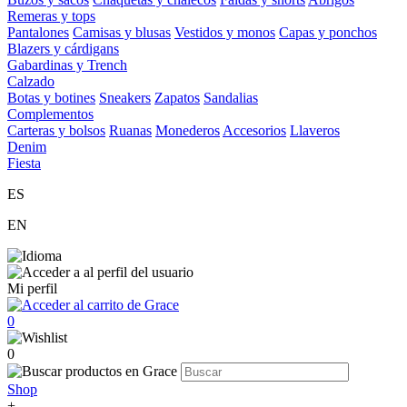
Remeras y tops
Pantalones
Camisas y blusas
Vestidos y monos
Capas y ponchos
Blazers y cárdigans
Gabardinas y Trench
Calzado
Botas y botines
Sneakers
Zapatos
Sandalias
Complementos
Carteras y bolsos
Ruanas
Monederos
Accesorios
Llaveros
Denim
Fiesta
ES
EN
Mi perfil
0
0
Shop
+