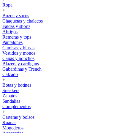
Ropa
+
Buzos y sacos
Chaquetas y chalecos
Faldas y shorts
Abrigos
Remeras y tops
Pantalones
Camisas y blusas
Vestidos y monos
Capas y ponchos
Blazers y cárdigans
Gabardinas y Trench
Calzado
+
Botas y botines
Sneakers
Zapatos
Sandalias
Complementos
+
Carteras y bolsos
Ruanas
Monederos