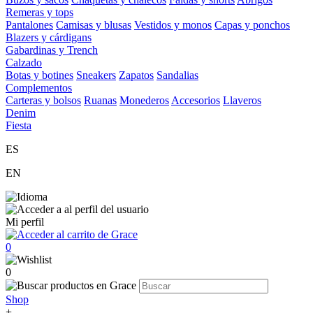
Remeras y tops
Pantalones
Camisas y blusas
Vestidos y monos
Capas y ponchos
Blazers y cárdigans
Gabardinas y Trench
Calzado
Botas y botines
Sneakers
Zapatos
Sandalias
Complementos
Carteras y bolsos
Ruanas
Monederos
Accesorios
Llaveros
Denim
Fiesta
ES
EN
Mi perfil
0
0
Shop
+