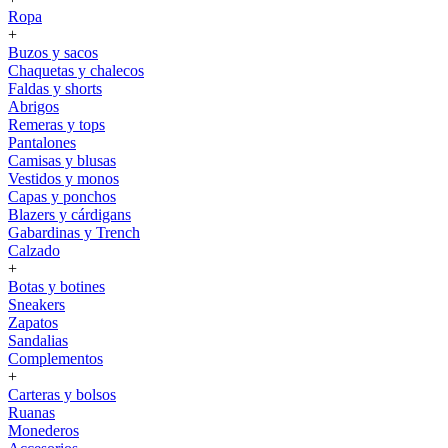
Ropa
+
Buzos y sacos
Chaquetas y chalecos
Faldas y shorts
Abrigos
Remeras y tops
Pantalones
Camisas y blusas
Vestidos y monos
Capas y ponchos
Blazers y cárdigans
Gabardinas y Trench
Calzado
+
Botas y botines
Sneakers
Zapatos
Sandalias
Complementos
+
Carteras y bolsos
Ruanas
Monederos