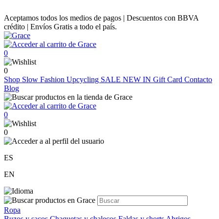
Aceptamos todos los medios de pagos | Descuentos con BBVA
crédito | Envíos Gratis a todo el país.
0
0
Shop
Slow Fashion
Upcycling
SALE
NEW IN
Gift Card
Contacto
Blog
0
0
ES
EN
Ropa
Buzos y sacos
Chaquetas y chalecos
Faldas y shorts
Abrigos