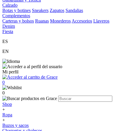
Calzado
Botas y botines
Sneakers
Zapatos
Sandalias
Complementos
Carteras y bolsos
Ruanas
Monederos
Accesorios
Llaveros
Denim
Fiesta
ES
EN
Mi perfil
0
0
Shop
+
Ropa
+
Buzos y sacos
Chaquetas y chalecos