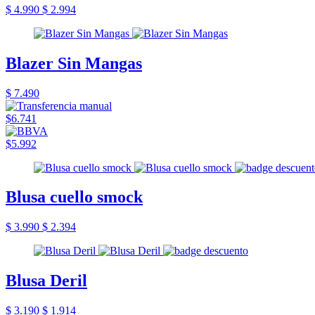
$ 4.990
$ 2.994
Blazer Sin Mangas
$ 7.490
$6.741
$5.992
Blusa cuello smock
$ 3.990
$ 2.394
Blusa Deril
$ 3.190
$ 1.914