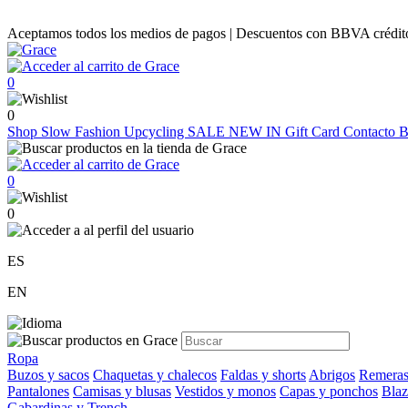
Aceptamos todos los medios de pagos | Descuentos con BBVA crédito |
0
0
Shop
Slow Fashion
Upcycling
SALE
NEW IN
Gift Card
Contacto
B
0
0
ES
EN
Ropa
Buzos y sacos
Chaquetas y chalecos
Faldas y shorts
Abrigos
Remeras
Pantalones
Camisas y blusas
Vestidos y monos
Capas y ponchos
Blaz
Gabardinas y Trench