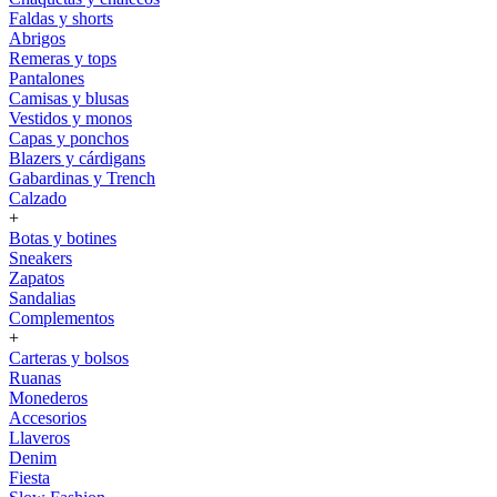
Faldas y shorts
Abrigos
Remeras y tops
Pantalones
Camisas y blusas
Vestidos y monos
Capas y ponchos
Blazers y cárdigans
Gabardinas y Trench
Calzado
+
Botas y botines
Sneakers
Zapatos
Sandalias
Complementos
+
Carteras y bolsos
Ruanas
Monederos
Accesorios
Llaveros
Denim
Fiesta