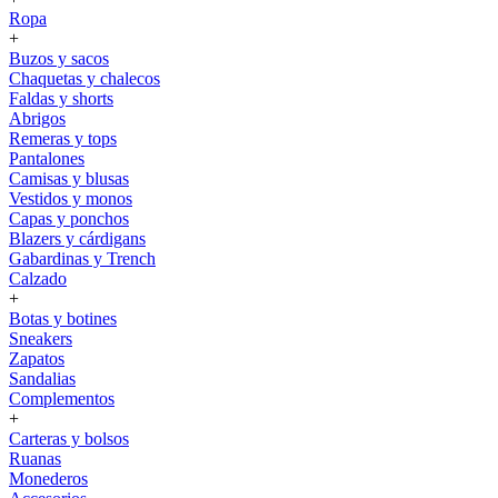
Ropa
+
Buzos y sacos
Chaquetas y chalecos
Faldas y shorts
Abrigos
Remeras y tops
Pantalones
Camisas y blusas
Vestidos y monos
Capas y ponchos
Blazers y cárdigans
Gabardinas y Trench
Calzado
+
Botas y botines
Sneakers
Zapatos
Sandalias
Complementos
+
Carteras y bolsos
Ruanas
Monederos