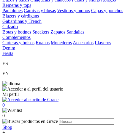
Remeras y tops
Pantalones
Camisas y blusas
Vestidos y monos
Capas y ponchos
Blazers y cárdigans
Gabardinas y Trench
Calzado
Botas y botines
Sneakers
Zapatos
Sandalias
Complementos
Carteras y bolsos
Ruanas
Monederos
Accesorios
Llaveros
Denim
Fiesta
ES
EN
Mi perfil
0
0
Shop
+