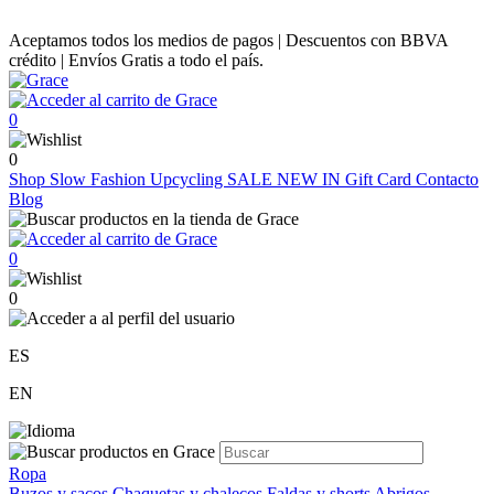
Aceptamos todos los medios de pagos | Descuentos con BBVA
crédito | Envíos Gratis a todo el país.
0
0
Shop
Slow Fashion
Upcycling
SALE
NEW IN
Gift Card
Contacto
Blog
0
0
ES
EN
Ropa
Buzos y sacos
Chaquetas y chalecos
Faldas y shorts
Abrigos