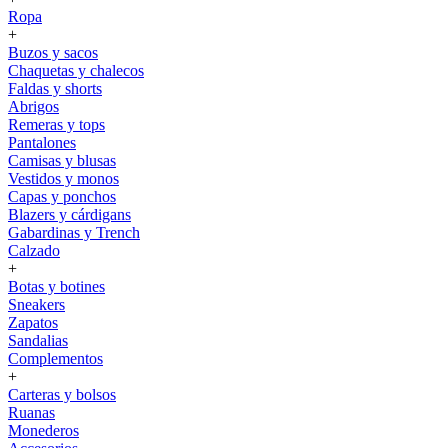
Ropa
+
Buzos y sacos
Chaquetas y chalecos
Faldas y shorts
Abrigos
Remeras y tops
Pantalones
Camisas y blusas
Vestidos y monos
Capas y ponchos
Blazers y cárdigans
Gabardinas y Trench
Calzado
+
Botas y botines
Sneakers
Zapatos
Sandalias
Complementos
+
Carteras y bolsos
Ruanas
Monederos