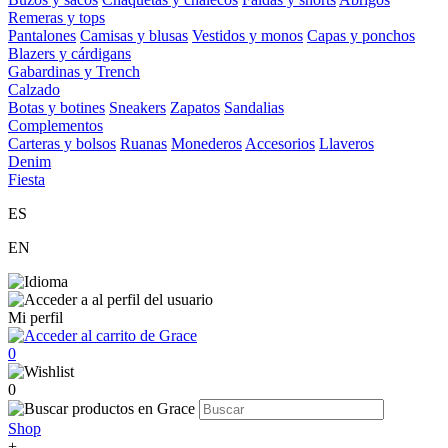
Remeras y tops
Pantalones
Camisas y blusas
Vestidos y monos
Capas y ponchos
Blazers y cárdigans
Gabardinas y Trench
Calzado
Botas y botines
Sneakers
Zapatos
Sandalias
Complementos
Carteras y bolsos
Ruanas
Monederos
Accesorios
Llaveros
Denim
Fiesta
ES
EN
Mi perfil
0
0
Shop
+