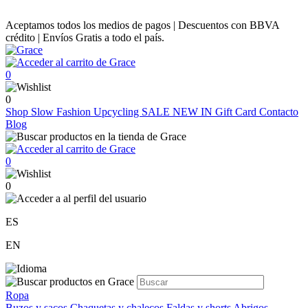
Aceptamos todos los medios de pagos | Descuentos con BBVA
crédito | Envíos Gratis a todo el país.
0
0
Shop
Slow Fashion
Upcycling
SALE
NEW IN
Gift Card
Contacto
Blog
0
0
ES
EN
Ropa
Buzos y sacos
Chaquetas y chalecos
Faldas y shorts
Abrigos