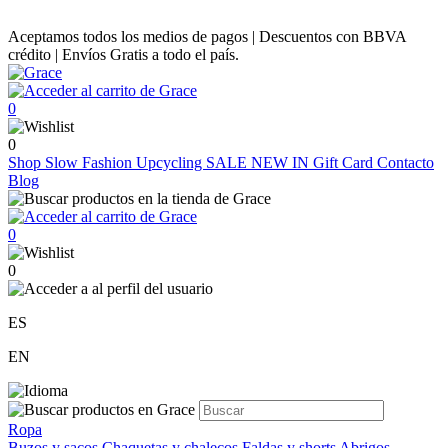
Aceptamos todos los medios de pagos | Descuentos con BBVA
crédito | Envíos Gratis a todo el país.
0
0
Shop
Slow Fashion
Upcycling
SALE
NEW IN
Gift Card
Contacto
Blog
0
0
ES
EN
Ropa
Buzos y sacos
Chaquetas y chalecos
Faldas y shorts
Abrigos