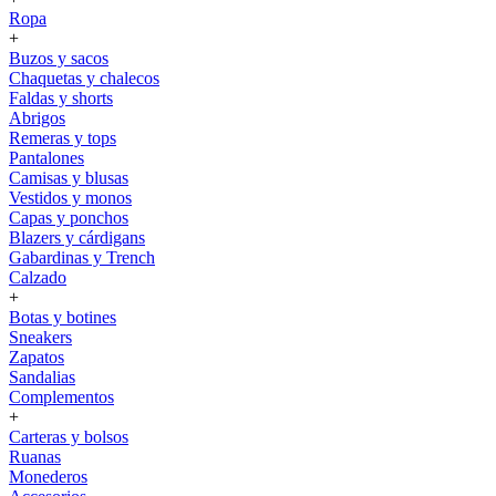
Ropa
+
Buzos y sacos
Chaquetas y chalecos
Faldas y shorts
Abrigos
Remeras y tops
Pantalones
Camisas y blusas
Vestidos y monos
Capas y ponchos
Blazers y cárdigans
Gabardinas y Trench
Calzado
+
Botas y botines
Sneakers
Zapatos
Sandalias
Complementos
+
Carteras y bolsos
Ruanas
Monederos