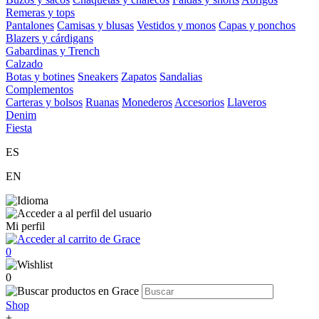
Remeras y tops
Pantalones
Camisas y blusas
Vestidos y monos
Capas y ponchos
Blazers y cárdigans
Gabardinas y Trench
Calzado
Botas y botines
Sneakers
Zapatos
Sandalias
Complementos
Carteras y bolsos
Ruanas
Monederos
Accesorios
Llaveros
Denim
Fiesta
ES
EN
Mi perfil
0
0
Shop
+