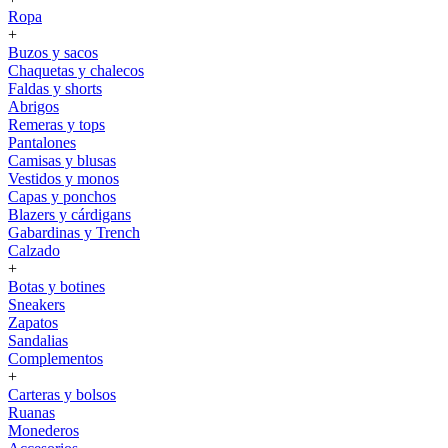
Ropa
+
Buzos y sacos
Chaquetas y chalecos
Faldas y shorts
Abrigos
Remeras y tops
Pantalones
Camisas y blusas
Vestidos y monos
Capas y ponchos
Blazers y cárdigans
Gabardinas y Trench
Calzado
+
Botas y botines
Sneakers
Zapatos
Sandalias
Complementos
+
Carteras y bolsos
Ruanas
Monederos