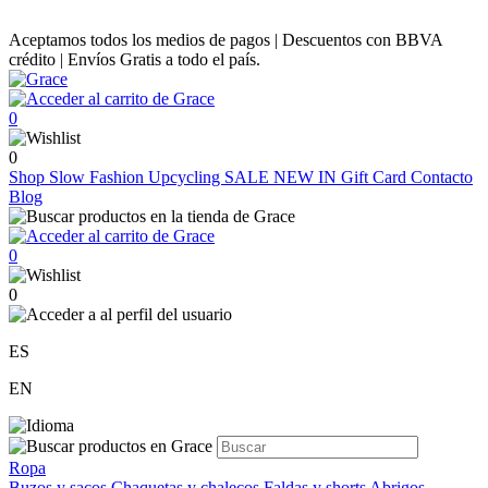
Aceptamos todos los medios de pagos | Descuentos con BBVA
crédito | Envíos Gratis a todo el país.
0
0
Shop
Slow Fashion
Upcycling
SALE
NEW IN
Gift Card
Contacto
Blog
0
0
ES
EN
Ropa
Buzos y sacos
Chaquetas y chalecos
Faldas y shorts
Abrigos