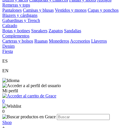
Remeras y tops
Pantalones
Camisas y blusas
Vestidos y monos
Capas y ponchos
Blazers y cárdigans
Gabardinas y Trench
Calzado
Botas y botines
Sneakers
Zapatos
Sandalias
Complementos
Carteras y bolsos
Ruanas
Monederos
Accesorios
Llaveros
Denim
Fiesta
ES
EN
Mi perfil
0
0
Shop
+