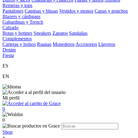
Remeras y tops
Pantalones
Camisas y blusas
Vestidos y monos
Capas y ponchos
Blazers y cárdigans
Gabardinas y Trench
Calzado
Botas y botines
Sneakers
Zapatos
Sandalias
Complementos
Carteras y bolsos
Ruanas
Monederos
Accesorios
Llaveros
Denim
Fiesta
ES
EN
Mi perfil
0
0
Shop
+