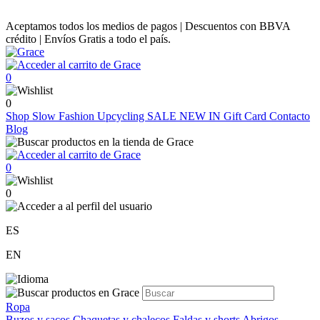
Aceptamos todos los medios de pagos | Descuentos con BBVA
crédito | Envíos Gratis a todo el país.
0
0
Shop
Slow Fashion
Upcycling
SALE
NEW IN
Gift Card
Contacto
Blog
0
0
ES
EN
Ropa
Buzos y sacos
Chaquetas y chalecos
Faldas y shorts
Abrigos