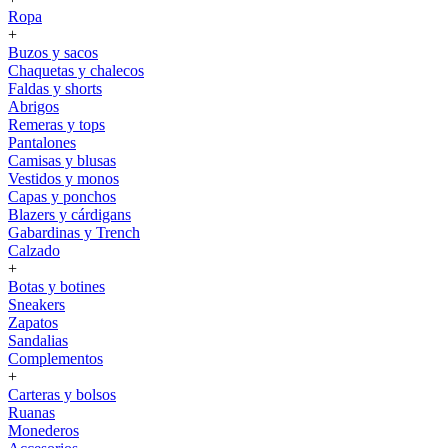
Ropa
+
Buzos y sacos
Chaquetas y chalecos
Faldas y shorts
Abrigos
Remeras y tops
Pantalones
Camisas y blusas
Vestidos y monos
Capas y ponchos
Blazers y cárdigans
Gabardinas y Trench
Calzado
+
Botas y botines
Sneakers
Zapatos
Sandalias
Complementos
+
Carteras y bolsos
Ruanas
Monederos