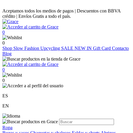
Aceptamos todos los medios de pagos | Descuentos con BBVA
crédito | Envíos Gratis a todo el país.
0
0
Shop
Slow Fashion
Upcycling
SALE
NEW IN
Gift Card
Contacto
Blog
0
0
ES
EN
Ropa
Buzos y sacos
Chaquetas y chalecos
Faldas y shorts
Abrigos