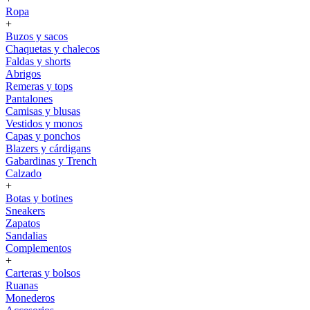
Ropa
+
Buzos y sacos
Chaquetas y chalecos
Faldas y shorts
Abrigos
Remeras y tops
Pantalones
Camisas y blusas
Vestidos y monos
Capas y ponchos
Blazers y cárdigans
Gabardinas y Trench
Calzado
+
Botas y botines
Sneakers
Zapatos
Sandalias
Complementos
+
Carteras y bolsos
Ruanas
Monederos