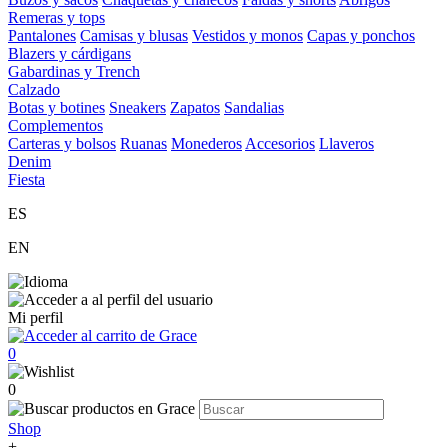
Remeras y tops
Pantalones
Camisas y blusas
Vestidos y monos
Capas y ponchos
Blazers y cárdigans
Gabardinas y Trench
Calzado
Botas y botines
Sneakers
Zapatos
Sandalias
Complementos
Carteras y bolsos
Ruanas
Monederos
Accesorios
Llaveros
Denim
Fiesta
ES
EN
Mi perfil
0
0
Shop
+