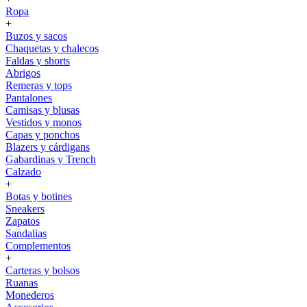
Ropa
+
Buzos y sacos
Chaquetas y chalecos
Faldas y shorts
Abrigos
Remeras y tops
Pantalones
Camisas y blusas
Vestidos y monos
Capas y ponchos
Blazers y cárdigans
Gabardinas y Trench
Calzado
+
Botas y botines
Sneakers
Zapatos
Sandalias
Complementos
+
Carteras y bolsos
Ruanas
Monederos