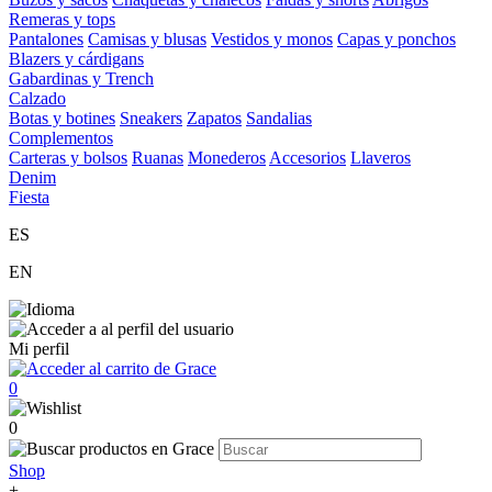
Remeras y tops
Pantalones
Camisas y blusas
Vestidos y monos
Capas y ponchos
Blazers y cárdigans
Gabardinas y Trench
Calzado
Botas y botines
Sneakers
Zapatos
Sandalias
Complementos
Carteras y bolsos
Ruanas
Monederos
Accesorios
Llaveros
Denim
Fiesta
ES
EN
Mi perfil
0
0
Shop
+