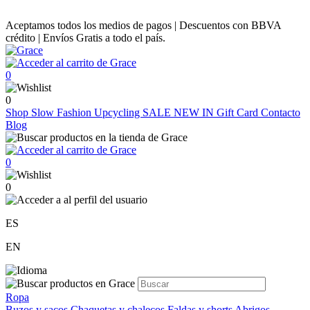
Aceptamos todos los medios de pagos | Descuentos con BBVA
crédito | Envíos Gratis a todo el país.
0
0
Shop
Slow Fashion
Upcycling
SALE
NEW IN
Gift Card
Contacto
Blog
0
0
ES
EN
Ropa
Buzos y sacos
Chaquetas y chalecos
Faldas y shorts
Abrigos