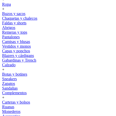
Ropa
+
Buzos y sacos
Chaquetas y chalecos
Faldas y shorts
Abrigos
Remeras y tops
Pantalones
Camisas y blusas
Vestidos y monos
Capas y ponchos
Blazers y cárdigans
Gabardinas y Trench
Calzado
+
Botas y botines
Sneakers
Zapatos
Sandalias
Complementos
+
Carteras y bolsos
Ruanas
Monederos