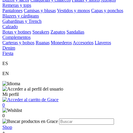
Remeras y tops
Pantalones
Camisas y blusas
Vestidos y monos
Capas y ponchos
Blazers y cárdigans
Gabardinas y Trench
Calzado
Botas y botines
Sneakers
Zapatos
Sandalias
Complementos
Carteras y bolsos
Ruanas
Monederos
Accesorios
Llaveros
Denim
Fiesta
ES
EN
Mi perfil
0
0
Shop
+