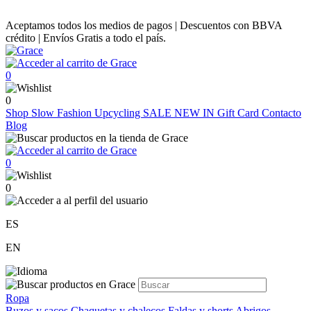
Aceptamos todos los medios de pagos | Descuentos con BBVA
crédito | Envíos Gratis a todo el país.
0
0
Shop
Slow Fashion
Upcycling
SALE
NEW IN
Gift Card
Contacto
Blog
0
0
ES
EN
Ropa
Buzos y sacos
Chaquetas y chalecos
Faldas y shorts
Abrigos