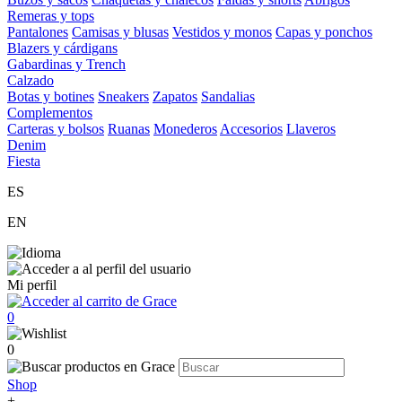
Remeras y tops
Pantalones
Camisas y blusas
Vestidos y monos
Capas y ponchos
Blazers y cárdigans
Gabardinas y Trench
Calzado
Botas y botines
Sneakers
Zapatos
Sandalias
Complementos
Carteras y bolsos
Ruanas
Monederos
Accesorios
Llaveros
Denim
Fiesta
ES
EN
Mi perfil
0
0
Shop
+