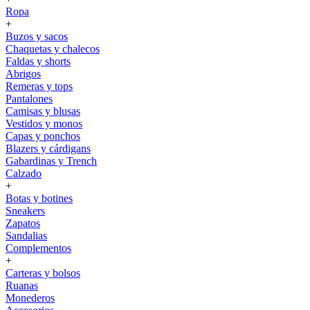
Ropa
+
Buzos y sacos
Chaquetas y chalecos
Faldas y shorts
Abrigos
Remeras y tops
Pantalones
Camisas y blusas
Vestidos y monos
Capas y ponchos
Blazers y cárdigans
Gabardinas y Trench
Calzado
+
Botas y botines
Sneakers
Zapatos
Sandalias
Complementos
+
Carteras y bolsos
Ruanas
Monederos