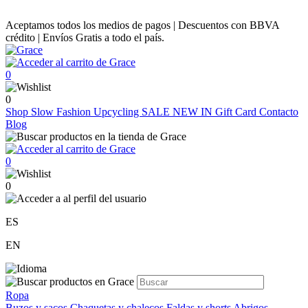
Aceptamos todos los medios de pagos | Descuentos con BBVA
crédito | Envíos Gratis a todo el país.
0
0
Shop
Slow Fashion
Upcycling
SALE
NEW IN
Gift Card
Contacto
Blog
0
0
ES
EN
Ropa
Buzos y sacos
Chaquetas y chalecos
Faldas y shorts
Abrigos