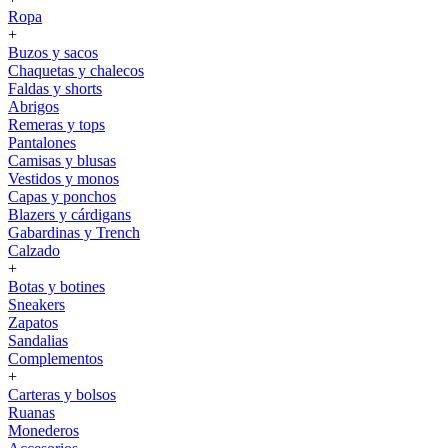
Ropa
+
Buzos y sacos
Chaquetas y chalecos
Faldas y shorts
Abrigos
Remeras y tops
Pantalones
Camisas y blusas
Vestidos y monos
Capas y ponchos
Blazers y cárdigans
Gabardinas y Trench
Calzado
+
Botas y botines
Sneakers
Zapatos
Sandalias
Complementos
+
Carteras y bolsos
Ruanas
Monederos