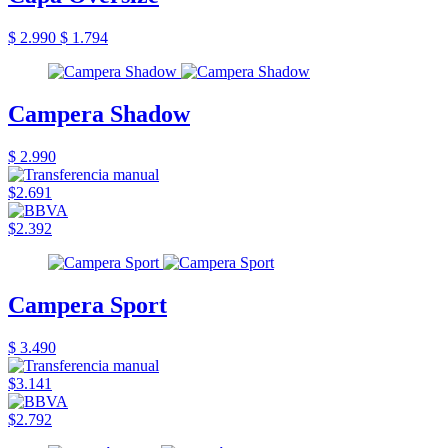
$ 2.990
$ 1.794
Campera Shadow
$ 2.990
$2.691
$2.392
Campera Sport
$ 3.490
$3.141
$2.792