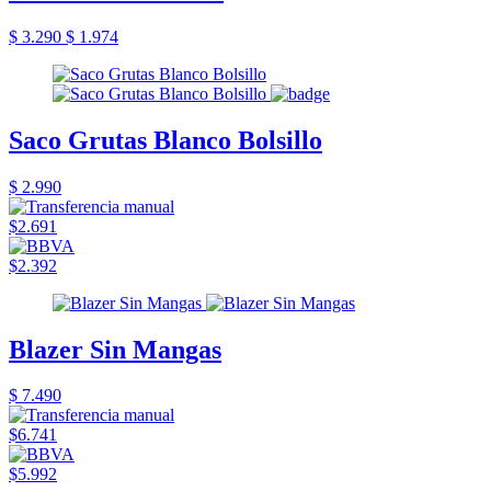
$ 3.290
$ 1.974
Saco Grutas Blanco Bolsillo
$ 2.990
$2.691
$2.392
Blazer Sin Mangas
$ 7.490
$6.741
$5.992