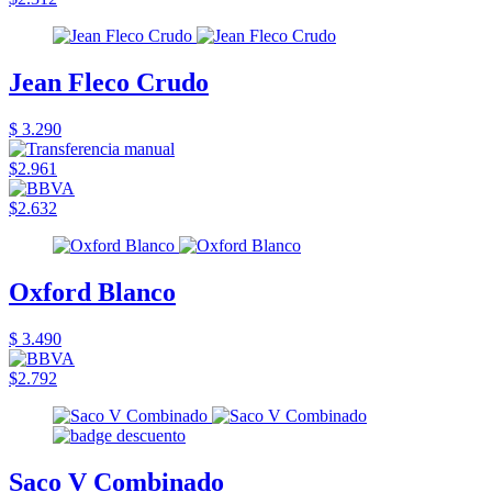
Jean Fleco Crudo
$ 3.290
$2.961
$2.632
Oxford Blanco
$ 3.490
$2.792
Saco V Combinado