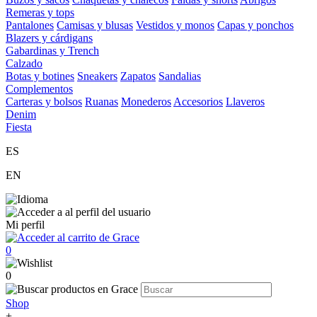
Remeras y tops
Pantalones
Camisas y blusas
Vestidos y monos
Capas y ponchos
Blazers y cárdigans
Gabardinas y Trench
Calzado
Botas y botines
Sneakers
Zapatos
Sandalias
Complementos
Carteras y bolsos
Ruanas
Monederos
Accesorios
Llaveros
Denim
Fiesta
ES
EN
Mi perfil
0
0
Shop
+