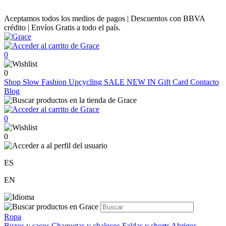
Aceptamos todos los medios de pagos | Descuentos con BBVA
crédito | Envíos Gratis a todo el país.
0
0
Shop
Slow Fashion
Upcycling
SALE
NEW IN
Gift Card
Contacto
Blog
0
0
ES
EN
Ropa
Buzos y sacos
Chaquetas y chalecos
Faldas y shorts
Abrigos