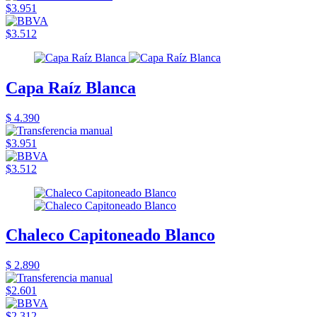
$3.951
$3.512
Capa Raíz Blanca
$ 4.390
$3.951
$3.512
Chaleco Capitoneado Blanco
$ 2.890
$2.601
$2.312